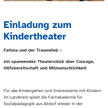
Geschrieben von Markus Felßner am
10. April 2025
.
Veröffentlicht in
Aktuelles
.
Einladung zum
Kindertheater
Fatima und der Traumdieb
–
ein
spannendes
Theaterstück
über Courage,
Hilfsbereitschaft und Mitmenschlichkeit
Für alle Kindergärten und Interessierte mit Kindern
im Landkreis spielt die Fachakademie
f
ür
Sozialpädagogik aus Altdorf wieder
in der