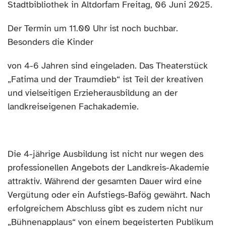
Stadtbibliothek in Altdorf
am
Freitag
,
06
Juni 202
5
.
Der Termin um
11.
00
Uhr
ist noch buchbar.
B
esonders die Kinder
v
on 4-6 Jahren
sind
eingeladen
.
Das Theaterstück
„
Fatima und der Traumdieb
“ ist Teil der kreativen
und vielseitigen Erzieherausbildung
an der
landkreiseigenen Fachakademie
.
Die 4-jährige Ausbildung ist nicht nur wegen des
professionellen Angebots der Landkreis
-
Akademie
attraktiv. Während der gesamten Dauer wird eine
Vergütung oder ein Aufstiegs-Bafög gewährt. Nach
erfolgreichem Abschluss gibt es zudem nicht nur
„Bühnenapplaus“ von
e
inem begeisterten Publikum