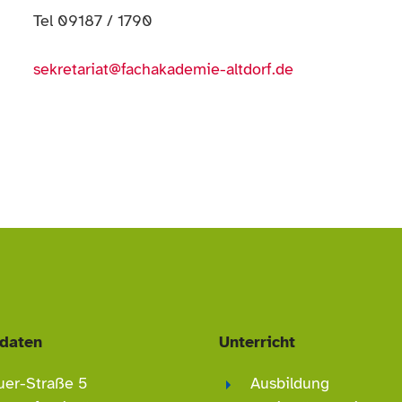
Tel 09187 / 1790
sekretariat@fachakademie-altdorf.de
daten
Unterricht
uer-Straße 5
Ausbildung